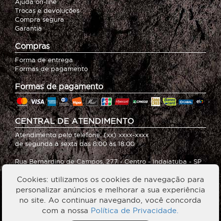
Ajuda on-line
Trocas e devoluções
Compra segura
Garantia
Compras
Forma de entrega
Formas de pagamento
Formas de pagamento
CENTRAL DE ATENDIMENTO
Atendimento pelo telefone: (xx) xxxx-xxxx
de segunda à sexta das 8:00 às 18:00
Rua Bernardino de Campos, 277 - Centro - Indaiatuba - SP
CNPJ: 15.565.819/0001-73
Cookies: utilizamos os cookies de navegação para
Dúvidas sobre nossos produtos?
personalizar anúncios e melhorar a sua experiência
Entre em contato com nosso SAC:
no site. Ao continuar navegando, você concorda
loja@wikimetalstore.com.br
com a nossa
Política de Privacidade.